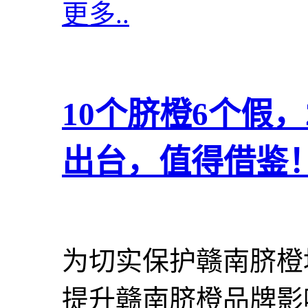
更多..
10个脐橙6个假，
出台，值得借鉴
为切实保护赣南脐橙
提升赣南脐橙品牌影