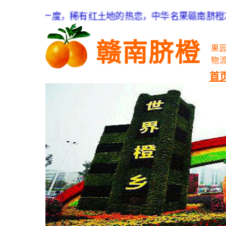
一年一度，稀有红土地的热恋，中华名果赣南脐橙20
赣南脐橙
果
物
首